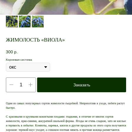
ЖИМОЛОСТЬ «ВИОЛА»
300
р.
Корневая система
Заказать
Один из самых популярных сортов жимолости съедобной. Неприхотлив в уходе, побеги растут
быстро.
С красивыми и крупными кожистыми плодами: гладкими, в отличие от многих сортов
жимолости, ярко-синими, аккуратной овальной формы. Ягоды не очень сладкие, зато не кислые
и терпкость в избытке. Компоты, варенья, кисели и другие продукты из этого сорта получаются
хорошие: терпкий вкус уходит, а слишком плотная мякоть и прочная кожица размягчаются.