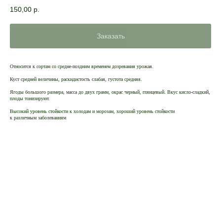
150,00
р.
Заказать
Относится к сортам со средне-поздним временем дозревания урожая.
Куст средней величины, раскидистость слабая, густота средняя.
Ягоды большого размера, масса до двух грамм, окрас черный, глянцевый. Вкус кисло-сладкий,
плоды тонизируют.
Высокий уровень стойкости к холодам и морозам, хороший уровень стойкости
к различным заболеваниям