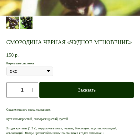
СМОРОДИНА ЧЕРНАЯ «ЧУДНОЕ МГНОВЕНИЕ»
150
р.
Корневая система
Заказать
Среднепозднего срока созревания.
Куст сильнорослый, слабораскидистый, густой.
Ягоды крупные (1,3 г), округло-овальные, черные, блестящие, вкус кисло-сладкий,
освежающий. Ягоды чрезвычайно ценны по обилию в ягодах витамина C.